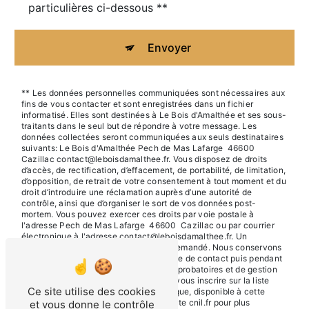
particulières ci-dessous **
Envoyer
** Les données personnelles communiquées sont nécessaires aux
fins de vous contacter et sont enregistrées dans un fichier
informatisé. Elles sont destinées à Le Bois d'Amalthée et ses sous-
traitants dans le seul but de répondre à votre message. Les
données collectées seront communiquées aux seuls destinataires
suivants: Le Bois d'Amalthée Pech de Mas Lafarge 46600
Cazillac contact@leboisdamalthee.fr. Vous disposez de droits
d’accès, de rectification, d’effacement, de portabilité, de limitation,
d’opposition, de retrait de votre consentement à tout moment et du
droit d’introduire une réclamation auprès d’une autorité de
contrôle, ainsi que d’organiser le sort de vos données post-
mortem. Vous pouvez exercer ces droits par voie postale à
l'adresse Pech de Mas Lafarge 46600 Cazillac ou par courrier
électronique à l'adresse contact@leboisdamalthee.fr. Un
justificatif d'identité pourra vous être demandé. Nous conservons
vos données pendant la période de prise de contact puis pendant
la durée de prescription légale aux fins probatoires et de gestion
des contentieux. Vous avez le droit de vous inscrire sur la liste
Ce site utilise des cookies
d'opposition au démarchage téléphonique, disponible à cette
adresse:
Bloctel.gouv.fr
. Consultez le site cnil.fr pour plus
et vous donne le contrôle