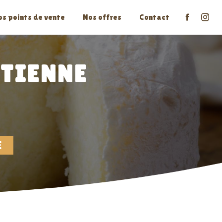
os points de vente
Nos offres
Contact
TIENNE
E