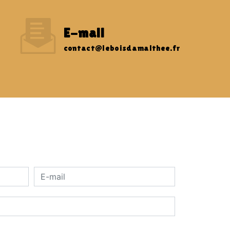
E-mail
contact@leboisdamalthee.fr